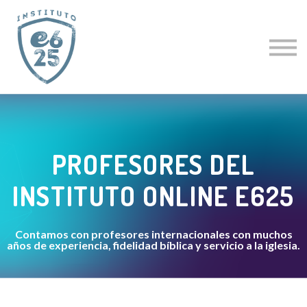
CURSOS
ACTUALIZACIÓN PASTORAL
CLÍNICAS ESPECIALES
CURSO GRATIS
PROFESORES
LOGIN
PROFESORES DEL
INSTITUTO ONLINE E625
Contamos con profesores internacionales con muchos
años de experiencia, fidelidad bíblica y servicio a la iglesia.