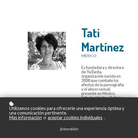
Tati
Martínez
MÉXICO
Es fundadora y directora
de Ya Basta,
organización nacida en
2008 que combate los
efectos de la pornografía
y el abuso sexual,
presente en México,
Estados Unidos, Bolivia y
algunos países de
Europa.
Utilizamos cookies para ofrecerle una experiencia óptima y
una comunicación pertinente.
Es egresada de la
Más información
o
aceptar cookies individuales
.
Universidad
Tecnológica de México y
del Instituto Cristo para
¡Entendido!
las Naciones en Dallas,
Texas. Está casada con