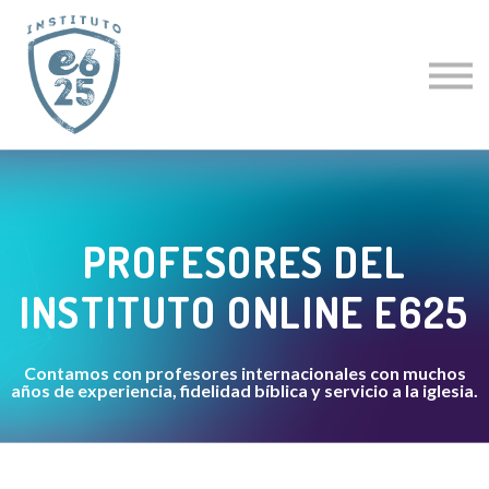
CURSOS
ACTUALIZACIÓN PASTORAL
CLÍNICAS ESPECIALES
CURSO GRATIS
PROFESORES
LOGIN
PROFESORES DEL
INSTITUTO ONLINE E625
Contamos con profesores internacionales con muchos
años de experiencia, fidelidad bíblica y servicio a la iglesia.