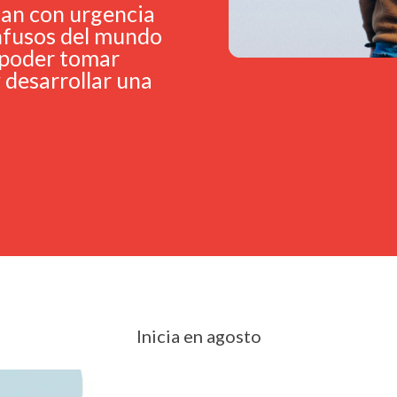
tan con urgencia
nfusos del mundo
a poder tomar
 desarrollar una
Inicia en agosto