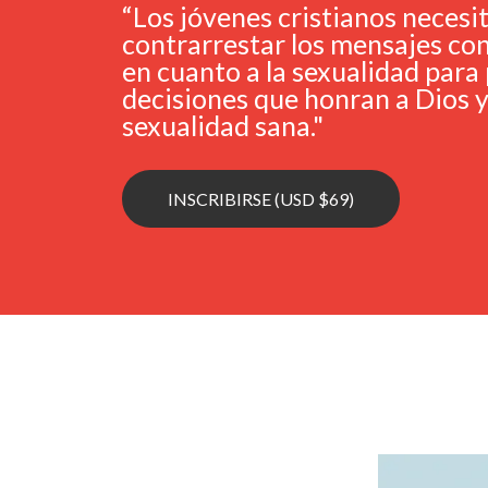
“Los jóvenes cristianos necesi
contrarrestar los mensajes co
en cuanto a la sexualidad par
decisiones que honran a Dios y
sexualidad sana."
INSCRIBIRSE (USD $69)