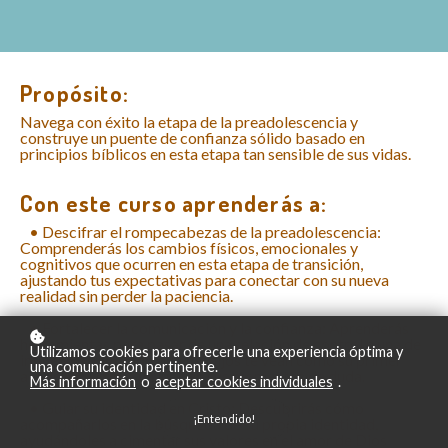
Propósito:
Navega con éxito la etapa de la preadolescencia y
construye un puente de confianza sólido basado en
principios bíblicos en esta etapa tan sensible de sus vidas.
Con este curso aprenderás a:
• Descifrar el rompecabezas de la preadolescencia:
Comprenderás los cambios físicos, emocionales y
cognitivos que ocurren en esta etapa de transición,
ajustando tus expectativas para conectar con su nueva
realidad sin perder la paciencia.
• Fortalecer la comunicación y la confianza: Aprenderás
herramientas para pasar de una relación de control a una de
Utilizamos cookies para ofrecerle una experiencia óptima y
influencia, logrando que tus hijos te vean como su primer
una comunicación pertinente.
aliado y no como un juez en sus momentos de duda.
Más información
o
aceptar cookies individuales
.
• Guiar su identidad en Cristo: Descubrirás cómo
¡Entendido!
acompañarlos en la búsqueda de su propia identidad,
ayudándoles a cimentar sus valores en el amor de Dios