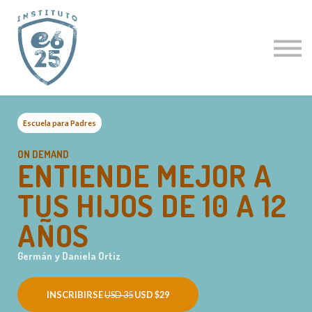
CURSOS
ACTUALIZACIÓN PASTORAL
CLÍNICAS ESPECIALES
CURSO GRATIS
PROFESORES
LOGIN
Escuela para Padres
ON DEMAND
ENTIENDE MEJOR A
TUS HIJOS DE 10 A 12
AÑOS
Germán y Daniela Ortiz
INSCRIBIRSE
USD 35
USD $29