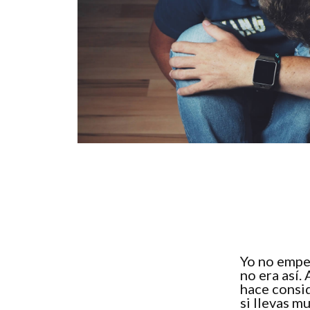
Yo no empec
no era así.
hace consid
si llevas m