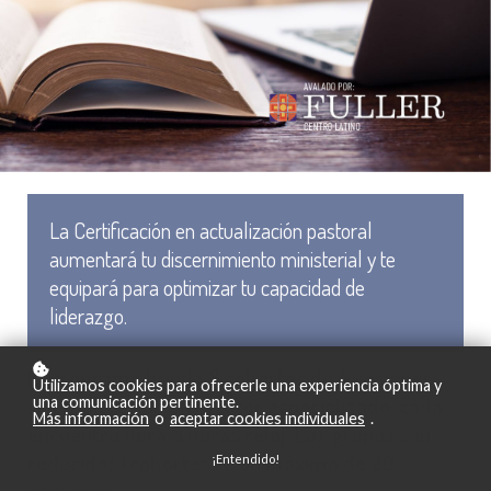
La Certificación en actualización pastoral
aumentará tu discernimiento ministerial y te
equipará para optimizar tu capacidad de
liderazgo.
El programa brinda 8 cohortes de 4 sesiones
Utilizamos cookies para ofrecerle una experiencia óptima y
sincrónicas con un mentor especializado, cada
una comunicación pertinente.
Más información
o
aceptar cookies individuales
.
encuentro dura 3 horas reloj. Los grupos son
reducidos (cohortes) a un máximo de 20
¡Entendido!