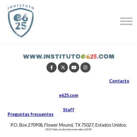
CURSOS
ACTUALIZACIÓN PASTORAL
CLÍNICAS ESPECIALES
CURSO GRATIS
PROFESORES
LOGIN
Contacto
e625.com
Staff
Preguntas frecuentes
P.O. Box 270908, Flower Mound, TX 75027, Estados Unidos.
2024 Todos los derechos reservados e625®